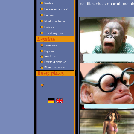
Veuillez choisir parmi une ph
Perles
Le saviez vous ?
Farces
Photo de bébé
Histoire
Telechargement
Canulars
Diplome
Insultron
Effets d'optique
Photo de vous