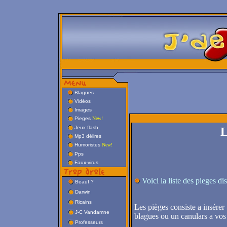
Blagues
Vidéos
Images
Pieges
New!
Jeux flash
L
Mp3 délires
Humoristes
New!
Pps
Faux-virus
Voici la liste des pieges di
Beauf ?
Darwin
Ricains
Les pièges consiste a insérer
J-C Vandamne
blagues ou un canulars a vos
Professeurs