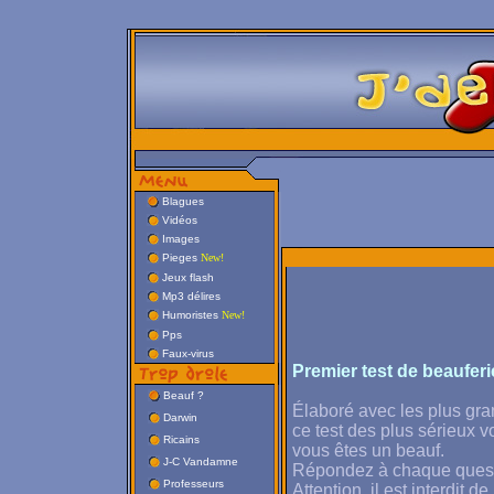
Blagues
Vidéos
Images
Pieges
New!
Jeux flash
Mp3 délires
Humoristes
New!
Pps
Faux-virus
Premier test de beauferie
Beauf ?
Élaboré avec les plus gra
Darwin
ce test des plus sérieux v
Ricains
vous êtes un beauf.
J-C Vandamne
Répondez à chaque questi
Professeurs
Attention
, il est interdit 