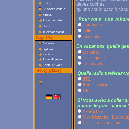
Perles
devez cochez
qu'une seule case à chaq
Le saviez vous ?
Farces
Pour vous , une voiture 
Photo de bébé
confortable
Histoire
belle
Telechargement
puissante
Canulars
En vacances, quelle ge
Diplome
des tongs
Insultron
des claquettes
Effets d'optique
des baskets
Photo de vous
Quelle radio préférez-vo
RTL
Rire et chanson
NRJ
Si vous aviez à coller un
voiture, lequel choisir 
Bébé à bord
Max Meignier : Les routi
La chasse c'est naturel